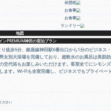
休憩処
お食事
お食事
ランドリー
地図
インPREMIUM神田の宿泊プラン
駅より徒歩5分、銀座線神田駅6番出口から1分のビジネス
男女別大浴場を完備しており、超軟水のお風呂は美肌効
の交代浴もお楽しみいただけます。客室全てにシモンズ
ます。Wi-Fiも全室完備し、ビジネスでもプライベー
ください