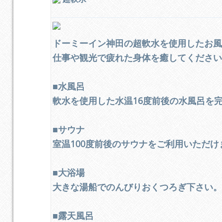
ドーミーイン神田の超軟水を使用したお
仕事や観光で疲れた身体を癒してくださ
■水風呂
軟水を使用した水温16度前後の水風呂を
■サウナ
室温100度前後のサウナをご利用いただけ
■大浴場
大きな湯船でのんびりおくつろぎ下さい
■露天風呂