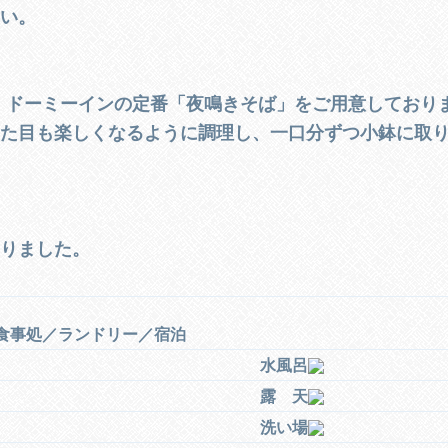
さい。
、ドーミーインの定番「夜鳴きそば」をご用意しており
見た目も楽しくなるように調理し、一口分ずつ小鉢に取
わりました。
食事処／ランドリー／宿泊
水風呂
露 天
洗い場