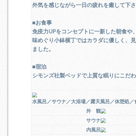
外気を感じながら一日の疲れを癒して下
■お食事
免疫力UPをコンセプトに一新した朝食や
味めぐり小鉢横丁ではカラダに優しく、
ました。
■宿泊
シモンズ社製ベッドで上質な眠りにこだ
水風呂／サウナ／大浴場／露天風呂／休憩処／
外 観
サウナ
内風呂