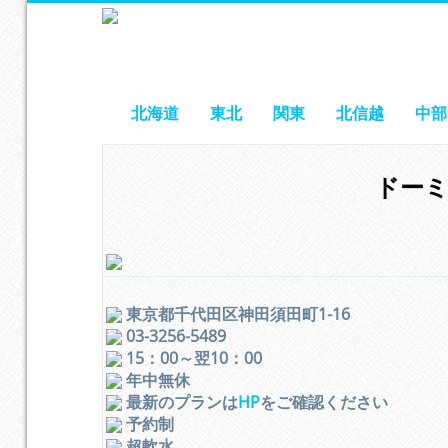
北海道
東北
関東
北信越
中部
ドーミ
東京都千代田区神田須田町1-16
03-3256-5489
15：00～翌10：00
年中無休
最新のプランは
HP
をご確認ください
予約制
超軟水