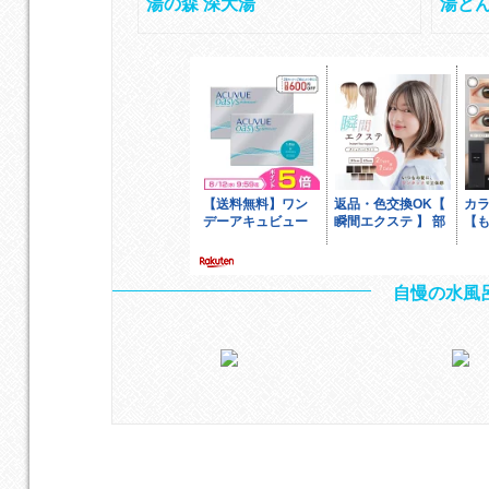
湯の森 深大湯
湯どん
自慢の水風