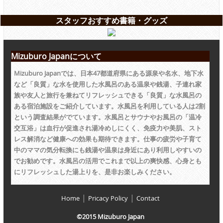
スタッフおすすめ書籍・グッズ
Mizuburo Japanについて
Mizuburo Japanでは、日本47都道府県にある源泉や名水、地下水
など「良質」な水を使用した水風呂のある温泉や銭湯、子連れ家
族や友人と旅行を兼ねてリフレッシュできる「良質」な水風呂の
ある宿泊施設をご紹介しています。水風呂を利用している人は2割
という調査結果がでています。水風呂とサウナやお風呂の「温冷
交互浴」は血行が促進され湯冷めしにくく、免疫力や美肌、スト
レス解消など健康への効果も期待できます。仕事の疲労や子育て
中のママの気分転換にも銭湯や温泉は身近にあり利用しやすいの
でお勧めです。水風呂の活用でこれまで以上の爽快感、心身とも
にリフレッシュした湯上りを、是非お楽しみください。
|
|
Home
Pricacy Policy
Contact
©2015 Mizuburo Japan