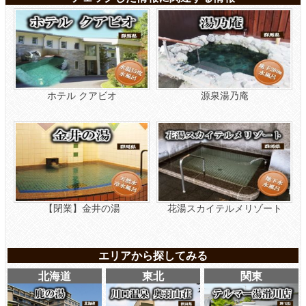
ホテル クアビオ
源泉湯乃庵
【閉業】金井の湯
花湯スカイテルメリゾート
エリアから探してみる
北海道
東北
関東