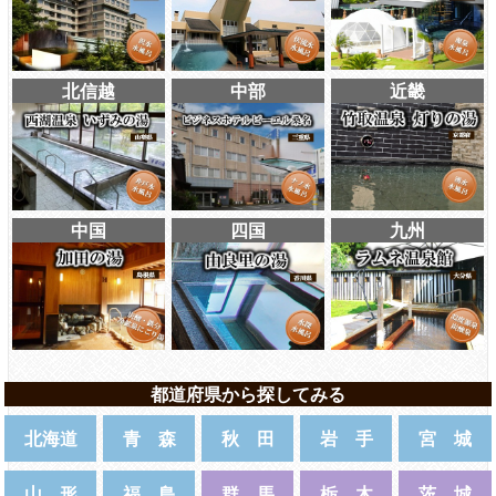
北信越
中部
近畿
中国
四国
九州
都道府県から探してみる
北海道
青 森
秋 田
岩 手
宮 城
山 形
福 島
群 馬
栃 木
茨 城