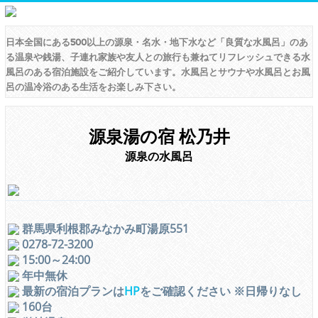
日本全国にある500以上の源泉・名水・地下水など「良質な水風呂」のあ
る温泉や銭湯、子連れ家族や友人との旅行も兼ねてリフレッシュできる水
風呂のある宿泊施設をご紹介しています。水風呂とサウナや水風呂とお風
呂の温冷浴のある生活をお楽しみ下さい。
源泉湯の宿 松乃井
源泉の水風呂
群馬県利根郡みなかみ町湯原551
0278-72-3200
15:00～24:00
年中無休
最新の宿泊プランは
HP
をご確認ください ※日帰りなし
160台