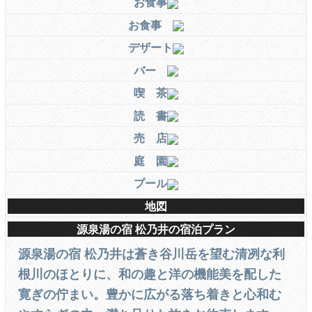
お食事
お食事
デザート
バー
喫 茶
読 書
売 店
庭 園
プール
地図
源泉湯の宿 松乃井の宿泊プラン
源泉湯の宿 松乃井は蒼き谷川岳を望む清冽な利
根川のほとりに、和の趣と洋の機能美を配した
寛ぎの佇まい。豊かに広がる落ち着きと心和む