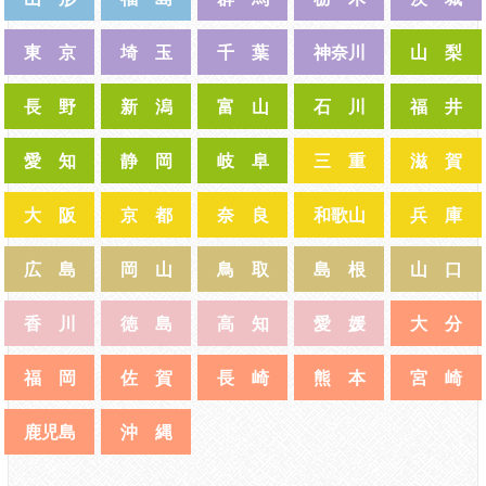
東 京
埼 玉
千 葉
神奈川
山 梨
長 野
新 潟
富 山
石 川
福 井
愛 知
静 岡
岐 阜
三 重
滋 賀
大 阪
京 都
奈 良
和歌山
兵 庫
広 島
岡 山
鳥 取
島 根
山 口
香 川
徳 島
高 知
愛 媛
大 分
福 岡
佐 賀
長 崎
熊 本
宮 崎
鹿児島
沖 縄