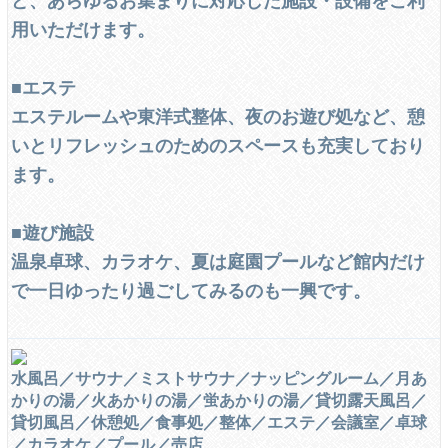
用いただけます。
■エステ
エステルームや東洋式整体、夜のお遊び処など、憩
いとリフレッシュのためのスペースも充実しており
ます。
■遊び施設
温泉卓球、カラオケ、夏は庭園プールなど館内だけ
で一日ゆったり過ごしてみるのも一興です。
水風呂／サウナ／ミストサウナ／ナッピングルーム／月あ
かりの湯／火あかりの湯／蛍あかりの湯／貸切露天風呂／
貸切風呂／休憩処／食事処／整体／エステ／会議室／卓球
／カラオケ／プール／売店